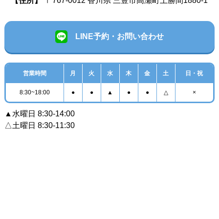
【住所】
〒767-0012 香川県 三豊市高瀬町上勝間1880-1
LINE予約・お問い合わせ
営業時間
月
火
水
木
金
土
日・祝
8:30~18:00
●
●
▲
●
●
△
×
▲水曜日 8:30-14:00
△土曜日 8:30-11:30