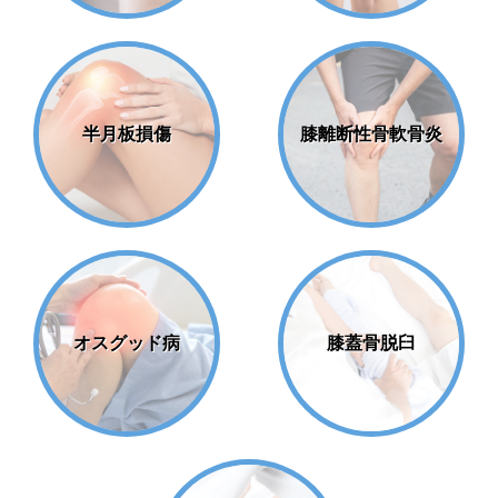
半月板損傷
膝離断性骨軟骨炎
オスグッド病
膝蓋骨脱臼