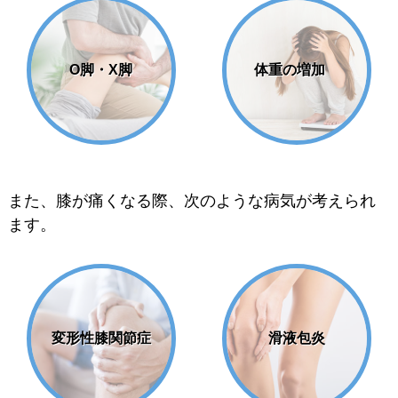
O脚・X脚
体重の増加
また、膝が痛くなる際、次のような病気が考えられ
ます。
変形性膝関節症
滑液包炎