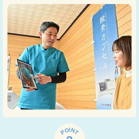
I
N
O
P
T