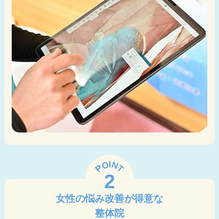
I
N
O
P
T
2
女性の悩み改善が得意な
整体院