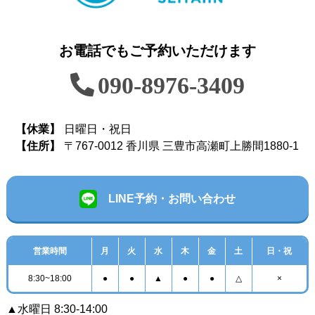
お電話でもご予約いただけます
090-8976-3409
【休業】
日曜日・祝日
【住所】
〒767-0012 香川県 三豊市高瀬町上勝間1880-1
LINE予約・お問い合わせ
営業時間
月
火
水
木
金
土
日・祝
8:30~18:00
●
●
▲
●
●
△
×
▲水曜日 8:30-14:00