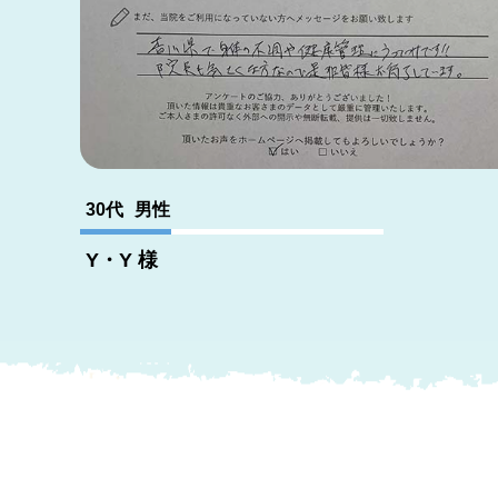
30代
男性
Y・Y
様