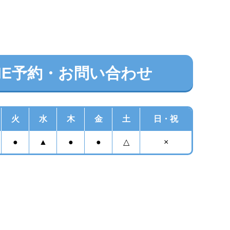
INE予約・お問い合わせ
火
水
木
金
土
日・祝
●
▲
●
●
△
×